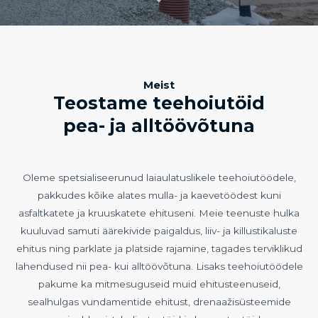
Meist
Teostame teehoiutöid
pea- ja alltöövõtuna
Oleme spetsialiseerunud laiaulatuslikele teehoiutöödele,
pakkudes kõike alates mulla- ja kaevetöödest kuni
asfaltkatete ja kruuskatete ehituseni. Meie teenuste hulka
kuuluvad samuti äärekivide paigaldus, liiv- ja killustikaluste
ehitus ning parklate ja platside rajamine, tagades terviklikud
lahendused nii pea- kui alltöövõtuna. Lisaks teehoiutöödele
pakume ka mitmesuguseid muid ehitusteenuseid,
sealhulgas vundamentide ehitust, drenaažisüsteemide