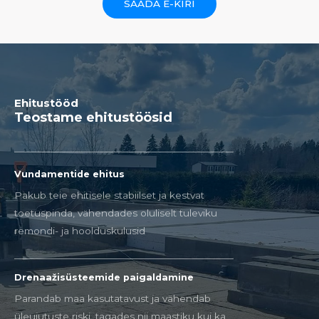
SAADA E-KIRI
Ehitustööd
Teostame ehitustöösid
Vundamentide ehitus
Pakub teie ehitisele stabiilset ja kestvat
toetuspinda, vähendades oluliselt tuleviku
remondi- ja hoolduskulusid
Drenaažisüsteemide paigaldamine
Parandab maa kasutatavust ja vähendab
üleujutuste riski, tagades nii maastiku kui ka