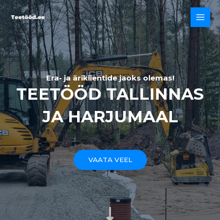
Skip
to
MAI
content
MEN
Era- ja äriklientide jaoks olemas!
TEETÖÖD TALLINNAS
JA HARJUMAAL
VAATA VEEL