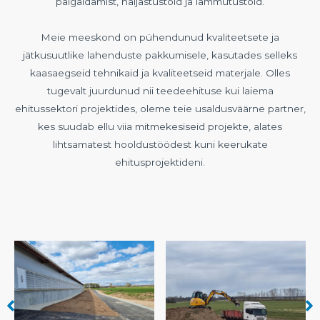
paigaldamist, haljastustöid ja lammutustöid.
Meie meeskond on pühendunud kvaliteetsete ja
jätkusuutlike lahenduste pakkumisele, kasutades selleks
kaasaegseid tehnikaid ja kvaliteetseid materjale. Olles
tugevalt juurdunud nii teedeehituse kui laiema
ehitussektori projektides, oleme teie usaldusväärne partner,
kes suudab ellu viia mitmekesiseid projekte, alates
lihtsamatest hooldustöödest kuni keerukate
ehitusprojektideni.
No Caption
No Caption