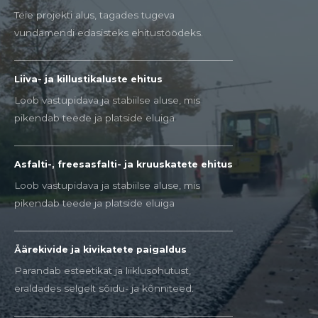
Teie projekti alus, tagades tugeva
vundamendi edasisteks ehitustöödeks.
Liiva- ja killustikaluste ehitus
Loob vastupidava ja stabiilse aluse, mis
pikendab teede ja platside eluiga
Asfalti-, freesasfalti- ja kruuskatete ehitus
Loob vastupidava ja stabiilse aluse, mis
pikendab teede ja platside eluiga
Äärekivide ja kivikatete paigaldus
Parandab esteetikat ja liiklusohutust,
eraldades selgelt sõidu- ja kõnniteed.