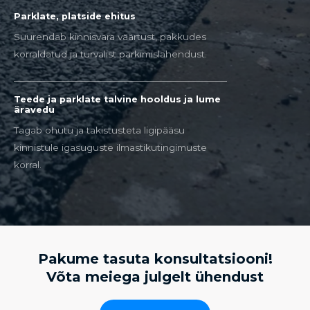
Parklate, platside ehitus
Suurendab kinnisvara väärtust, pakkudes
korraldatud ja turvalist parkimislahendust.
Teede ja parklate talvine hooldus ja lume
äravedu
Tagab ohutu ja takistusteta ligipääsu
kinnistule igasuguste ilmastikutingimuste
korral.
Pakume tasuta konsultatsiooni!
Võta meiega julgelt ühendust​