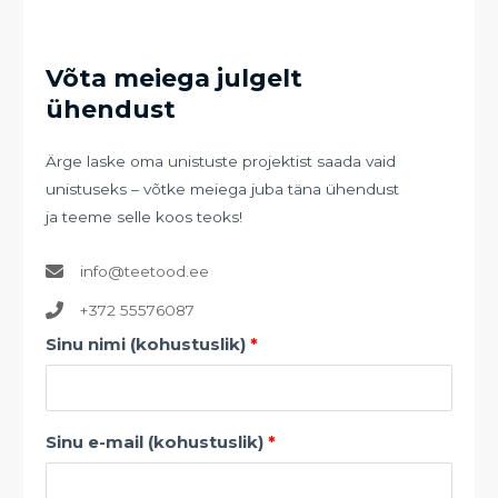
Võta meiega julgelt
ühendust
Ärge laske oma unistuste projektist saada vaid
unistuseks – võtke meiega juba täna ühendust
ja teeme selle koos teoks!
info@teetood.ee
+372 55576087
Sinu nimi (kohustuslik)
Sinu e-mail (kohustuslik)