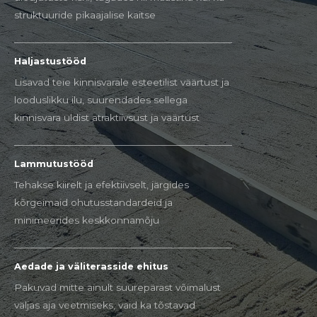
struktuuride pikaajalise kaitse
Haljastustööd
Lisavad teie kinnisvarale esteetilist väärtust ja
looduslikku ilu, suurendades sellega
kinnisvara üldist atraktiivsust ja väärtust
Lammutustööd
Tehakse kiirelt ja efektiivselt, järgides
kõrgeimaid ohutusstandardeid ja
minimeerides keskkonnamõju
Aedade ja väliterasside ehitus
Pakuvad mitte ainult suurepärast võimalust
väljas aja veetmiseks, vaid ka tõstavad